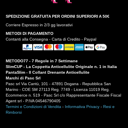
SPEDIZIONE GRATUITA PER ORDINI SUPERIORI A 50€
Corriere Espresso in 2/3 gg lavorativi
METODI DI PAGAMENTO
Contanti alla Consegna - Carta di Credito - Paypal
METODO77 - 7 Regole in 7 Settimane
SlimCUP - La Coppetta Anticellulite Originale n. 1 in Italia
PantaSlim - Il Collant Drenante Anticellulite
Marchi di Pasc Srl
Pasc srl Via Cantù, 101 - 47891 Dogana - Repubblica San
Marino - COE SM 27113 Reg. 7749 - Licenza 11019 Reg.
Ecommerce n. 519 - Pasc Srl c/o Rappresentante Fiscale Fiscal
Agent srl - P.IVA 04546790405
Termini e Condizioni di Vendita
-
Informativa Privacy
-
Resi e
Rimborsi