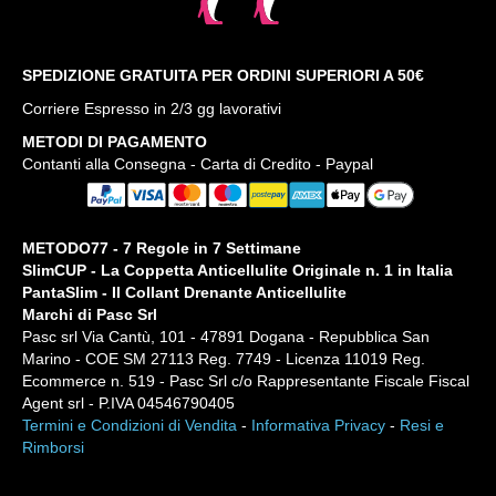
SPEDIZIONE GRATUITA PER ORDINI SUPERIORI A 50€
Corriere Espresso in 2/3 gg lavorativi
METODI DI PAGAMENTO
Contanti alla Consegna - Carta di Credito - Paypal
METODO77 - 7 Regole in 7 Settimane
SlimCUP - La Coppetta Anticellulite Originale n. 1 in Italia
PantaSlim - Il Collant Drenante Anticellulite
Marchi di Pasc Srl
Pasc srl Via Cantù, 101 - 47891 Dogana - Repubblica San
Marino - COE SM 27113 Reg. 7749 - Licenza 11019 Reg.
Ecommerce n. 519 - Pasc Srl c/o Rappresentante Fiscale Fiscal
Agent srl - P.IVA 04546790405
Termini e Condizioni di Vendita
-
Informativa Privacy
-
Resi e
Rimborsi